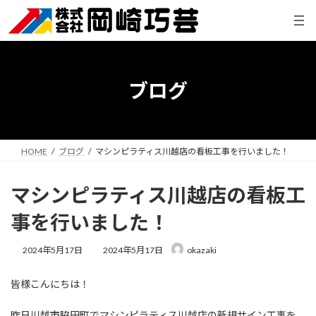
コ
ナ
ン
ビ
テ
ゲ
ン
ー
ツ
シ
へ
ョ
ブログ
ス
ン
キ
に
ッ
移
プ
動
HOME
ブログ
マシンピラティス川越店の看板工事を行いました！
マシンピラティス川越店の看板工
事を行いました！
最
2024年5月17日
2024年5月17日
okazaki
終
更
皆様こんにちは！
新
日
時
昨日川越市脇田町でマシンピラティス川越店の新規サイン工事を