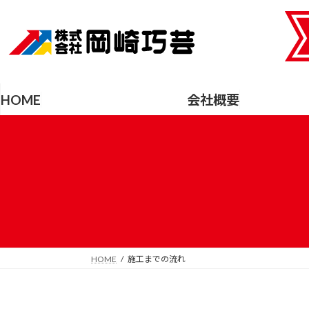
コ
ナ
ン
ビ
テ
ゲ
ン
ー
ツ
シ
へ
ョ
HOME
会社概要
ス
ン
キ
に
ッ
移
プ
動
HOME
施工までの流れ