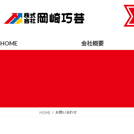
コ
ナ
ン
ビ
テ
ゲ
ン
ー
ツ
シ
へ
ョ
HOME
会社概要
ス
ン
キ
に
ッ
移
プ
動
HOME
お問い合わせ