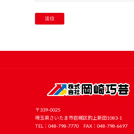
〒339-0025
埼玉県さいたま市岩槻区釣上新田1083-1
TEL：048-798-7770 FAX：048-798-6697