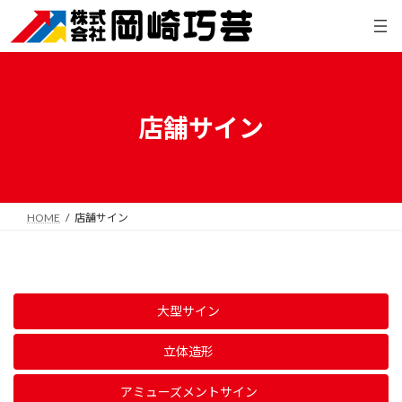
コ
ナ
ン
ビ
テ
ゲ
ン
ー
ツ
シ
へ
ョ
ス
ン
店舗サイン
キ
に
ッ
移
プ
動
HOME
店舗サイン
大型サイン
立体造形
アミューズメントサイン