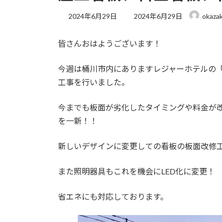
最
2024年6月29日
2024年6月29日
okazak
終
更
皆さんおはようございます！
新
日
時
今週は桶川市内にありますレジャーホテルの
:
工事を行いました。
今までも板面が劣化したタイミングや料金が
を一新！！
新しいデザインに変更しての看板の板面改修
また照明器具もこれを機会にLED化に変更！
省エネにも対応しております。