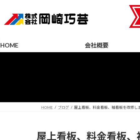
コ
ナ
ン
ビ
テ
ゲ
ン
ー
ツ
シ
へ
ョ
HOME
会社概要
ス
ン
キ
に
ッ
移
プ
動
HOME
ブログ
屋上看板、料金看板、袖看板を改修し
屋上看板、料金看板、