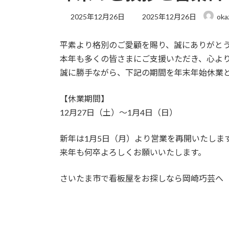
最
2025年12月26日
2025年12月26日
oka
終
更
平素より格別のご愛顧を賜り、誠にありがと
新
日
本年も多くの皆さまにご支援いただき、心よ
時
誠に勝手ながら、下記の期間を年末年始休業
:
【休業期間】
12月27日（土）～1月4日（日）
新年は1月5日（月）より営業を再開いたしま
来年も何卒よろしくお願いいたします。
さいたま市で看板屋をお探しなら岡崎巧芸へ