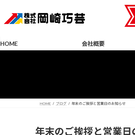
コ
ナ
ン
ビ
テ
ゲ
ン
ー
ツ
シ
へ
ョ
HOME
会社概要
ス
ン
キ
に
ッ
移
プ
動
HOME
ブログ
年末のご挨拶と営業日のお知らせ
年末のご挨拶と営業日