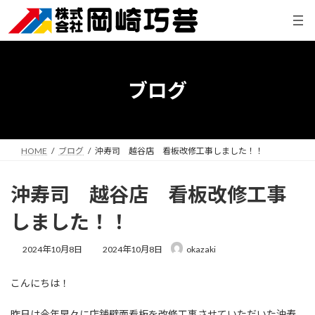
コ
ナ
ン
ビ
テ
ゲ
ン
ー
ツ
シ
へ
ョ
ブログ
ス
ン
キ
に
ッ
移
プ
動
HOME
ブログ
沖寿司 越谷店 看板改修工事しました！！
沖寿司 越谷店 看板改修工事
しました！！
最
2024年10月8日
2024年10月8日
okazaki
終
更
こんにちは！
新
日
時
昨日は今年早々に店舗壁面看板を改修工事させていただいた沖寿