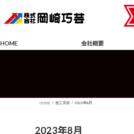
コ
ナ
ン
ビ
テ
ゲ
ン
ー
ツ
シ
へ
ョ
HOME
会社概要
ス
ン
キ
に
ッ
移
プ
動
HOME
施工実績
2023年8月
2023年8月