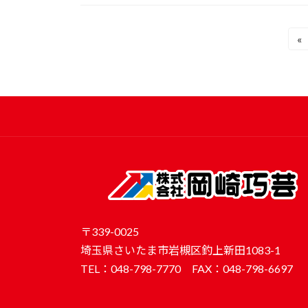
投
«
稿
の
ペ
ー
ジ
送
り
〒339-0025
埼玉県さいたま市岩槻区釣上新田1083-1
TEL：048-798-7770 FAX：048-798-6697