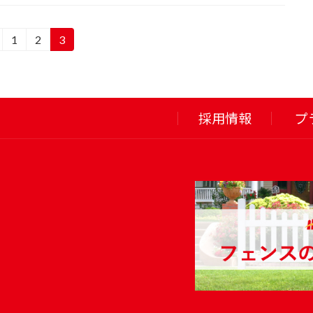
1
2
3
固
固
固
定
定
定
ペ
ペ
ペ
ー
ー
ー
ジ
ジ
ジ
採用情報
プ