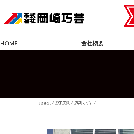
コ
ナ
ン
ビ
テ
ゲ
ン
ー
ツ
シ
へ
ョ
HOME
会社概要
ス
ン
キ
に
ッ
移
プ
動
HOME
施工実績
店舗サイン